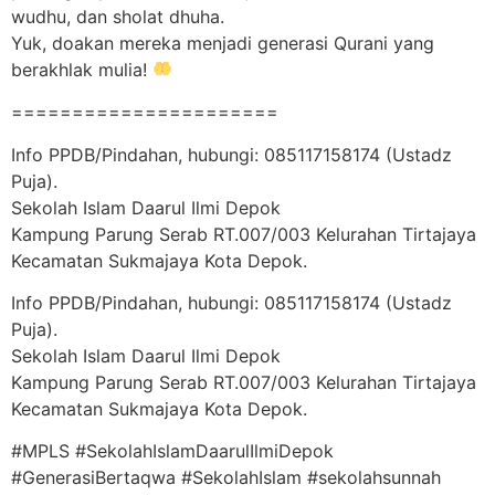
wudhu, dan sholat dhuha.
Yuk, doakan mereka menjadi generasi Qurani yang
berakhlak mulia!
======================
Info PPDB/Pindahan, hubungi: 085117158174 (Ustadz
Puja).
Sekolah Islam Daarul Ilmi Depok
Kampung Parung Serab RT.007/003 Kelurahan Tirtajaya
Kecamatan Sukmajaya Kota Depok.
Info PPDB/Pindahan, hubungi: 085117158174 (Ustadz
Puja).
Sekolah Islam Daarul Ilmi Depok
Kampung Parung Serab RT.007/003 Kelurahan Tirtajaya
Kecamatan Sukmajaya Kota Depok.
#MPLS #SekolahIslamDaarulIlmiDepok
#GenerasiBertaqwa #SekolahIslam #sekolahsunnah